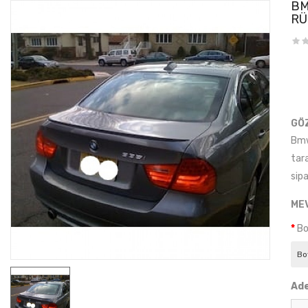
BM
RÜ
GÖ
Bmw 
tar
sipa
ME
Bo
Ad