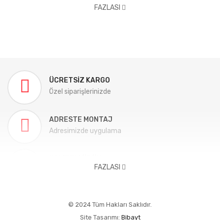
FAZLASI
ÜCRETSIZ KARGO
Özel siparişlerinizde
ADRESTE MONTAJ
Adresimizde uygulama
KALITELI ÜRÜN
FAZLASI
Aracınıza tam uygun
TELEFON DESTEĞI
© 2024 Tüm Hakları Saklıdır.
Her zaman ulaşılabilme
Site Tasarımı:
Bibayt