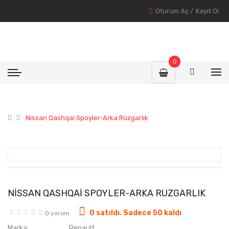
Oturum Aç
/
Kayıt Ol
0
Nissan Qashqai Spoyler-Arka Rüzgarlık
NISSAN QASHQAI SPOYLER-ARKA RÜZGARLIK
0 satıldı. Sadece 50 kaldı
0 yorum
Marka:
Renault