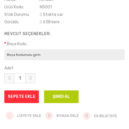
Ürün Kodu:
NS001
Stok Durumu:
Stokta var
Görüldü
638 kere
MEVCUT SEÇENEKLER:
Boya Kodu
Adet
LISTEYE EKLE
KIYASA EKLE
EK BILGI İSTE