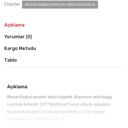
Etiketler:
NISSAN KAŞKAI SPOYLER-ARKA RÜZGARLIK
Açıklama
Yorumlar (0)
Kargo Metodu
Tablo
Açıklama
Nissan Kaşkai spoyler-arka rüzgarlık. Aracınızın arka bagaj
üzerinde kullanılır. Çift taraflı bant veya vida ile uygulanır.
Boya koduna göre boyanarak gönderilir. Lütfen sipariş
sırasında boya kodunuzu yazın.