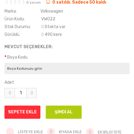
0 satıldı. Sadece 50 kaldı
0 yorum
Marka:
Volkswagen
Ürün Kodu:
VW022
Stok Durumu:
Stokta var
Görüldü
490 kere
MEVCUT SEÇENEKLER:
Boya Kodu
Adet
LISTEYE EKLE
KIYASA EKLE
EK BILGI İSTE